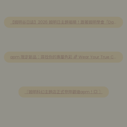
【姆明谷日誌】2026 姆明日主題揭曉！跟著姆明學會「Daydreaming」放空哲學 ☁️✨
apm 限定新品：尋找你的專屬色彩 🌈 Wear Your True Colors！
〖姆明科幻主題店正式登陸觀塘apm！💥 〗