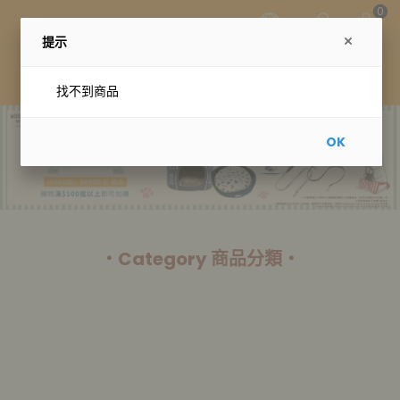
0
提示
找不到商品
OK
・Category 商品分類・