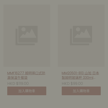
MMF16277 姆明捲口式防
MM20501-813 山加 日本
漏保溫午餐袋
製姆明玻璃杯 330ml
(Coffee Time)
HKD $119.00
HKD $99.00
加入購物車
加入購物車