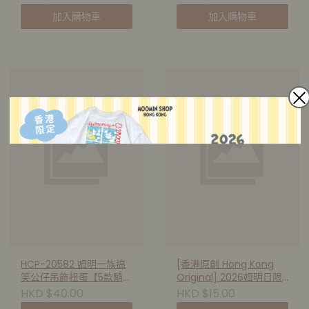
加入購物車
加入購物車
HCP-20582 姆明一族搞
[香港原創 Hong Kong
笑公仔吊飾扭蛋【5款隨機
Original] 2026姆明日限
1款】
量版明信片 - 午後發呆
HKD $40.00
HKD $15.00
233253