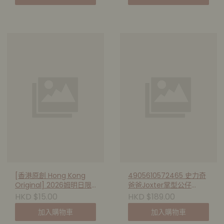
[香港原創 Hong Kong
4905610572465 史力奇
Original] 2026姆明日限
爸爸Joxter掌型公仔
量版明信片 - 雲朵白日夢
(21cm)
HKD $15.00
HKD $189.00
233246
加入購物車
加入購物車