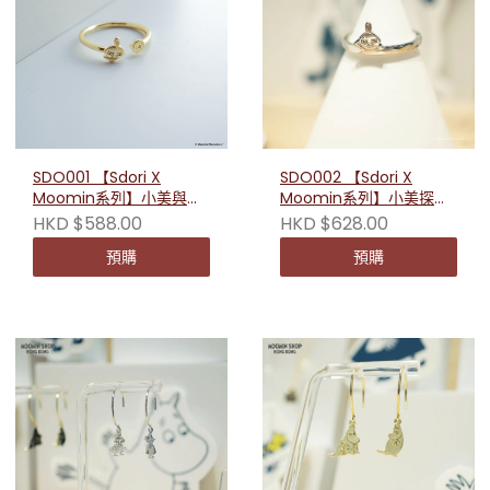
SDO001 【Sdori X
SDO002 【Sdori X
Moomin系列】小美與花
Moomin系列】小美探頭
(開口)戒指
純銀戒指
HKD $588.00
HKD $628.00
預購
預購