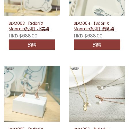
SDO003 【Sdori X
SDO004 【Sdori X
Moomin系列】小美與史
Moomin系列】姆明與歌
力奇耳環
妮耳環
HKD $688.00
HKD $688.00
預購
預購