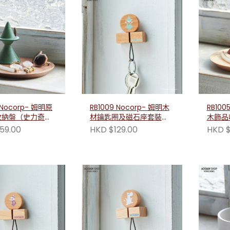
 Nocorp- 姆明原
RB1009 Nocorp- 姆明木
RB100
收納盤（史力奇
材鑰匙圈及磁石座套裝
木飾品
（史力奇款）
59.00
HKD $129.00
HKD $