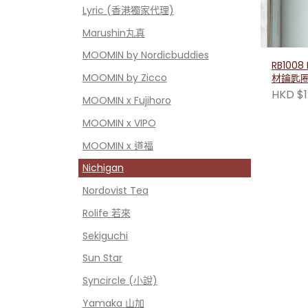
Lyric (香港獨家代理)
Marushin丸真
MOOMIN by Nordicbuddies
RB1008
MOOMIN by Zicco
材鑰匙
（小美
HKD $1
MOOMIN x Fujihoro
MOOMIN x VIPO
MOOMIN x 道福
Nichigan
Nordovist Tea
Rolife 若來
Sekiguchi
Sun Star
Syncircle (小說)
Yamaka 山加