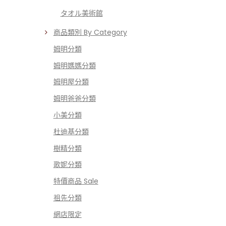
タオル美術館
商品類別 By Category
姆明分類
姆明媽媽分類
姆明屋分類
姆明爸爸分類
小美分類
杜迪基分類
樹精分類
歌妮分類
特價商品 Sale
祖先分類
網店限定