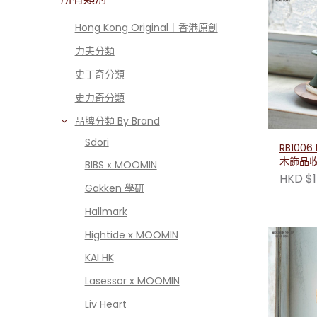
Hong Kong Original｜香港原創
力夫分類
史丁奇分類
史力奇分類
品牌分類 By Brand
Sdori
RB1006
木飾品
BIBS x MOOMIN
款）
HKD $1
Gakken 學研
Hallmark
Hightide x MOOMIN
KAI HK
Lasessor x MOOMIN
Liv Heart