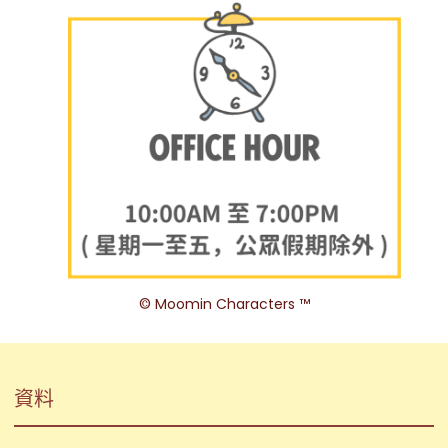
©️ Moomin Characters ™️
資料