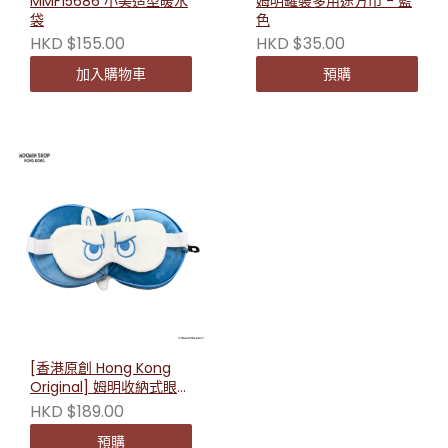
MMF15686 小美造型暖水
姆明罐裝多用途方巾 - 藍
袋
色
HKD $155.00
HKD $35.00
加入購物車
預購
[香港原創 Hong Kong
Original] 姆明收納式眼罩
護頸枕 230719
HKD $189.00
預購