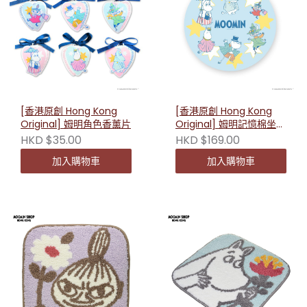
[香港原創 Hong Kong
[香港原創 Hong Kong
Original] 姆明角色香薰片
Original] 姆明記憶棉坐墊
233109
HKD $35.00
HKD $169.00
加入購物車
加入購物車