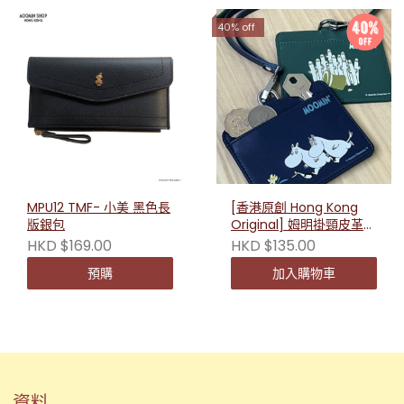
40% off
MPU12 TMF- 小美 黑色長
[香港原創 Hong Kong
版銀包
Original] 姆明掛頸皮革卡
套
HKD $169.00
HKD $135.00
預購
加入購物車
資料