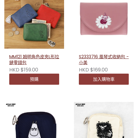
MM121 姆明角色皮夾L形拉
S2333716 風琴式收納包 -
鏈零錢包
小美
HKD $159.00
HKD $169.00
預購
加入購物車