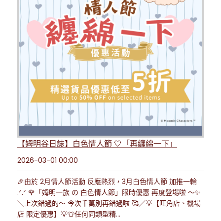
【姆明谷日誌】白色情人節 🤍「再纏綿一下」
2026-03-01 00:00
🎉由於 2月情人節活動 反應熱烈，3月白色情人節 加推一輪
.ᐟ.ᐟ 🌹「姆明一族 の 白色情人節」限時優惠 再度登場啦 ～✨
＼上次錯過的～ 今次千萬別再錯過啦 🥰／💡【旺角店、機場
店 限定優惠】💡👕任何同類型精...