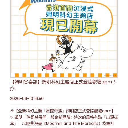
【姆明谷喜訊】姆明科幻主題店正式登陸觀塘apm！
💥
2026-06-10 16:50
🎉【全新科幻主題「星際奇遇」姆明店正式登陸觀塘apm】
✨ 姆明一族即將展開一段嶄新歷險✨這次的風格有點「出類拔
萃」！以經典漫畫《Moomin and The Martians》為設計