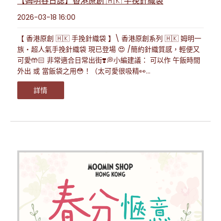
【姆明谷日誌】香港原創 🇭🇰 手挽針織袋
2026-03-18 16:00
【 香港原創 🇭🇰 手挽針織袋 】\ 香港原創系列 🇭🇰 姆明一
族・超人氣手挽針織袋 現已登場 😍 /簡約針織質感，輕便又
可愛🤲🏻 非常適合日常出街❣️💭小編建議： 可以作 午飯時間
外出 或 當飯袋之用😳！（太可愛很吸精👀...
詳情