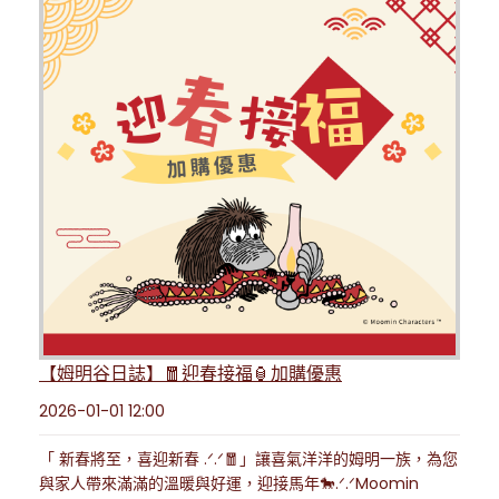
【姆明谷日誌】🧧迎春接福🏮加購優惠
2026-01-01 12:00
「 新春將至，喜迎新春 .ᐟ.ᐟ🧧」讓喜氣洋洋的姆明一族，為您
與家人帶來滿滿的溫暖與好運，迎接馬年🐎.ᐟ.ᐟMoomin