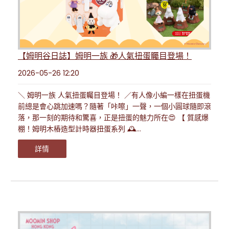
【姆明谷日誌】姆明一族 🎁人氣扭蛋矚目登場！
2026-05-26 12:20
＼ 姆明一族 人氣扭蛋矚目登場！ ／有人像小編一樣在扭蛋機
前總是會心跳加速嗎？隨著「咔嚓」一聲，一個小圓球隨即滾
落，那一刻的期待和驚喜，正是扭蛋的魅力所在😍 【 質感爆
棚！姆明木樁造型計時器扭蛋系列 🕰...
詳情