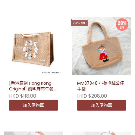
20% off
[香港原創 Hong Kong
MM37348 小美毛絨公仔
Original] 姆明麻布午餐袋
手袋
230313
HKD $118.00
HKD $208.00
加入購物車
加入購物車