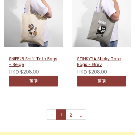
SNIFF2B Sniff Tote Bags
STINKY2A Stinky Tote
- Beige
Bags - Grey
HKD $208.00
HKD $208.00
預購
預購
‹
1
2
›