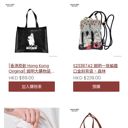
[香港原創 Hong Kong
S2338742 姆明一族編織
Original] 姆明大購物袋 -
口金斜背袋 - 森林
黑色 232263
HKD $89.00
HKD $239.00
加入購物車
預購