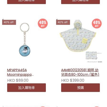
40% off
40% off
MPAPPA46A
AAMB001230581 姆明 幼
Moominpappa
兒雨衣80-100cm (藍色)
Swimming Key Ring -
HKD $89.00
HKD $399.00
Blue
加入購物車
預購