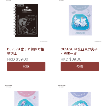
D07579 史丁奇線圈方格
G05826 極光亞克力夾子
筆記本
- 姆明一族
HKD $59.00
HKD $39.00
預購
預購