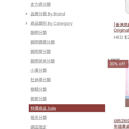
史力奇分類
品牌分類 By Brand
商品類別 By Category
[香港原創
Origin
姆明分類
防摔手
HKD $
姆明媽媽分類
姆明屋分類
姆明爸爸分類
30% off
小美分類
杜迪基分類
樹精分類
歌妮分類
特價商品 Sale
祖先分類
S8521
年插畫
網店限定