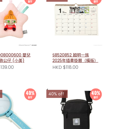
008000600 嬰兒
S8520852 姆明一族
飾公仔 (小美)
2025年插畫掛曆（橫版）
139.00
HKD $118.00
40% off