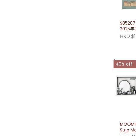
S8520
2025
HKD $1
40% off
MOOMIN
Strip 
磁鐵貼