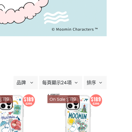
品牌
每頁顯示24項
排序
＄189
On Sale＄189