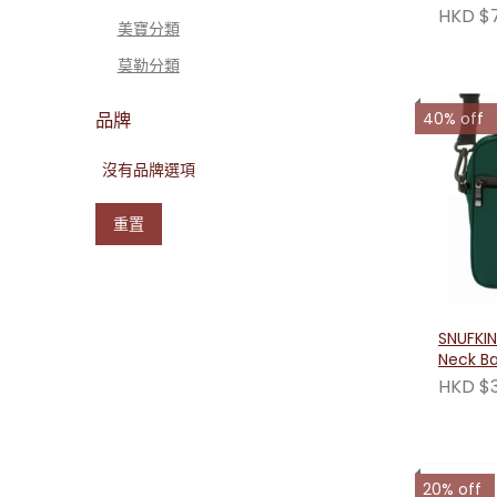
HKD $
美寶分類
莫勒分類
品牌
40% off
沒有品牌選項
重置
SNUFKIN
Neck Ba
Green
HKD $3
20% off