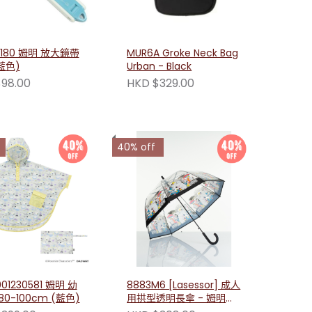
0180 姆明 放大鏡帶
MUR6A Groke Neck Bag
藍色)
Urban - Black
98.00
HKD $329.00
40% off
01230581 姆明 幼
8883M6 [Lasessor] 成人
0-100cm (藍色)
用拱型透明長傘 - 姆明漫
畫 8106336250002