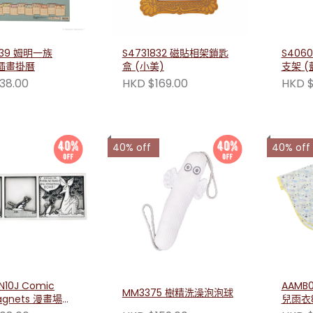
739 姆明一族
S4731832 磁貼相架鎖匙
S406
年插畫掛曆
盒 (小美)
支架 (
38.00
HKD $169.00
HKD $
40% off
40% off
10J Comic
AAMB0
MM3375 樹精洗澡泡泡球
Magnets 漫畫場景
兒雨衣8