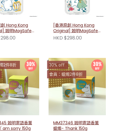
創 Hong Kong
[香港原創 Hong Kong
nal] 姆明MagSafe
Original] 姆明MagSafe
機殼 （友伴拼貼）
防摔手機殼（友伴冒險）
298.00
HKD $298.00
燭2件8折
30% off
會員：蠟燭2件8折
345 姆明寄語香薰
MM37346 姆明寄語香薰
' am sorry 150g
蠟燭- Thank 150g