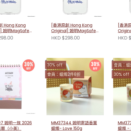
 Hong Kong
[香港原創 Hong Kong
[香港原
al] 姆明MagSafe
Original] 姆明MagSafe
Origi
機殼（姆明書信）
防摔手機殼（小美書信）
防摔手
298.00
HKD $298.00
HKD $
30% off
會員：蠟
會員：蠟燭2件8折
30% off
697 姆明一族 2026
MM37344 姆明寄語香薰
MM37
桌曆（小美）
蠟燭- Love 150g
蠟燭 - I