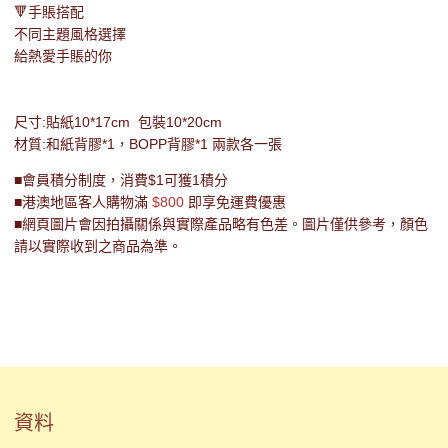
🔻手賬搭配
不同主題風格選擇
給熱愛手賬的你
尺寸:貼紙10*17cm 包裝10*20cm
材質:和紙背膠*1，BOPP背膠*1 兩款各一張
■會員積分制度，消費$1可獲1積分
■港澳地區客人購物滿
$800
即享免運費優惠
■網頁圖片會因拍攝關係與實際產品略有色差。圖片僅供參考，顏色
請以實際收到之商品為準。
資料