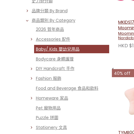
史力奇分類
品牌分類 By Brand
商品類別 By Category
MKIDS17
Moomin
2026 賀年商品
Snorkma
Moomin
Nordicb
Accessories 配件
HKD $1
Baby/ Kids 嬰幼兒用品
Bodycare 身體護理
DIY Handcraft 手作
40% off
Fashion 服飾
Food and Beverage 食品和飲料
Homeware 家品
Pet 寵物用品
Puzzle 拼圖
Stationery 文具
TYMB0