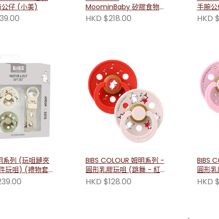
公仔 (小美)
MoominBaby 矽膠食物
手腕公
分隔碟
39.00
HKD $218.00
HKD $
姆明系列 (玩咀鏈夾
BIBS COLOUR 姆明系列 -
BIBS 
兩件玩咀) (禮物套
圓形乳膠玩咀 (跳舞 - 紅)
圓形乳膠
00142)
兩件裝 11032101 12032101
粉) 兩件
39.00
HKD $128.00
HKD $
120331