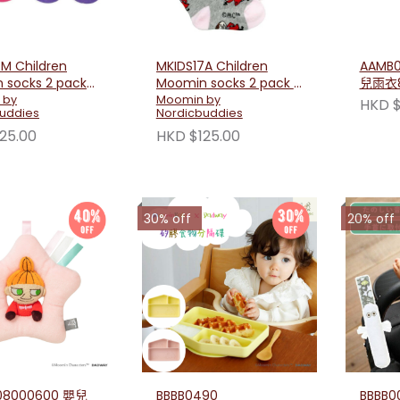
M Children
MKIDS17A Children
AAMB0
 socks 2 pack
Moomin socks 2 pack -
兒雨衣8
iden Little My
Gray & Pink
 by
Moomin by
HKD $
uddies
Nordicbuddies
25.00
HKD $125.00
30% off
20% off
08000600 嬰兒
BBBB0490
BBBB0075 Moo