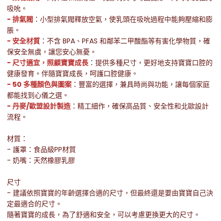
吸吮。
- 排氣閥
：小型排氣閥釋放空氣，使乳頭在吸吮過程中能夠壓縮和膨
脹。
- 安全材質
：不含 BPA、PFAS 和鄰苯二甲酸酯等有害化學物質，確
保安全無虞，讓您安心無憂。
- 尺寸適宜，照顧寶寶成長
：提供多種尺寸，更好地支持寶寶口腔的
健康發育。伴隨寶寶成長，呵護口腔健康。
- 50 多種顏色與圖案
：豐富的選擇，兼具時尚與功能，讓每個家庭
都能找到心儀之選。
- 丹麥/歐盟設計製造
：精工細作，確保高品質、安全性和北歐設計
流程。
材質：
- 護罩：食品級PP材質
- 奶嘴：天然橡膠乳膠
尺寸
- 建議依照寶寶的年齡選擇合適的尺寸，但最終還是要由寶寶自己決
定最適合的尺寸。
隨著寶寶的成長，為了舒適和安全，可以考慮更換更大的尺寸。