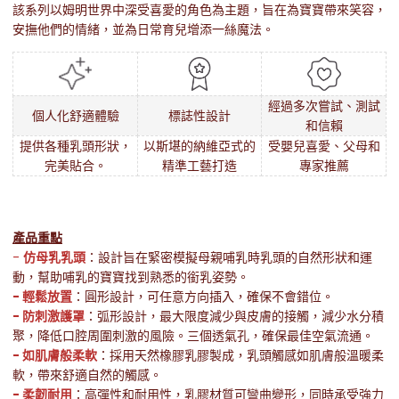
該系列以姆明世界中深受喜愛的角色為主題，旨在為寶寶帶來笑容，
安撫他們的情緒，並為日常育兒增添一絲魔法。
經過多次嘗試、測試
個人化舒適體驗
標誌性設計
和信賴
提供各種乳頭形狀，
以斯堪的納維亞式的
受嬰兒喜愛、父母和
完美貼合。
精準工藝打造
專家推薦
產品重點
-
仿母乳乳頭
：設計旨在緊密模擬母親哺乳時乳頭的自然形狀和運
動，幫助哺乳的寶寶找到熟悉的銜乳姿勢。
- 輕鬆放置
：圓形設計，可任意方向插入，確保不會錯位。
- 防刺激護罩
：弧形設計，最大限度減少與皮膚的接觸，減少水分積
聚，降低口腔周圍刺激的風險。三個透氣孔，確保最佳空氣流通。
- 如肌膚般柔軟
：採用天然橡膠乳膠製成，乳頭觸感如肌膚般溫暖柔
軟，帶來舒適自然的觸感。
- 柔韌耐用
：高彈性和耐用性，乳膠材質可彎曲變形，同時承受強力