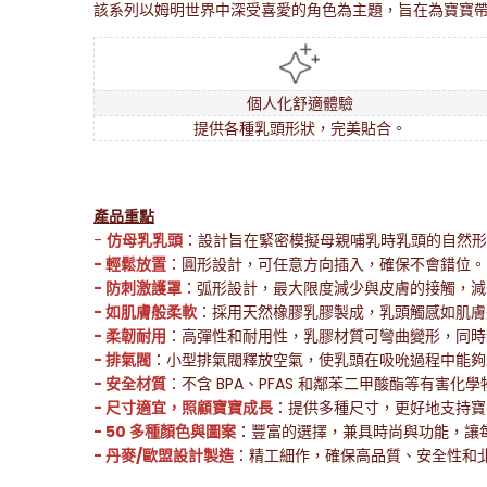
該系列以姆明世界中深受喜愛的角色為主題，旨在為寶寶
個人化舒適體驗
提供各種乳頭形狀，完美貼合。
產品重點
-
仿母乳乳頭
：設計旨在緊密模擬母親哺乳時乳頭的自然形
- 輕鬆放置
：圓形設計，可任意方向插入，確保不會錯位。
- 防刺激護罩
：弧形設計，最大限度減少與皮膚的接觸，減
- 如肌膚般柔軟
：採用天然橡膠乳膠製成，乳頭觸感如肌膚
- 柔韌耐用
：高彈性和耐用性，乳膠材質可彎曲變形，同時
- 排氣閥
：小型排氣閥釋放空氣，使乳頭在吸吮過程中能夠
- 安全材質
：不含 BPA、PFAS 和鄰苯二甲酸酯等有害
- 尺寸適宜，照顧寶寶成長
：提供多種尺寸，更好地支持寶
- 50 多種顏色與圖案
：豐富的選擇，兼具時尚與功能，讓
- 丹麥/歐盟設計製造
：精工細作，確保高品質、安全性和