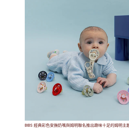
BIBS 經典彩色安撫奶嘴與姆明聯名推出趣味十足的姆明主