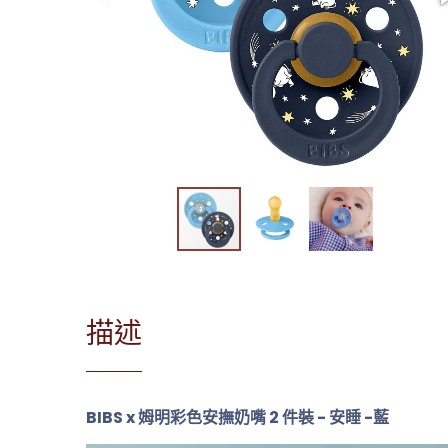
描述
BIBS x 姆明彩色安撫奶嘴 2 件裝 - 安睡 -藍