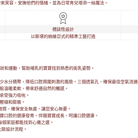
帶來笑容，安撫他們的情緒，並為日常育兒增添一絲魔法。
標誌性設計
以斯堪的納維亞式的精準工藝打造
狀和運動，幫助哺乳的寶寶找到熟悉的銜乳姿勢。
少水分積聚，降低口腔周圍刺激的風險。三個透氣孔，確保最佳空氣流通
般溫暖柔軟，帶來舒適自然的觸感。
承受強力吸吮。
壓縮和膨脹。
化學物質，確保安全無虞，讓您安心無憂。
寶口腔的健康發育。伴隨寶寶成長，呵護口腔健康。
每個家庭都能找到心儀之選。
北歐設計流程。