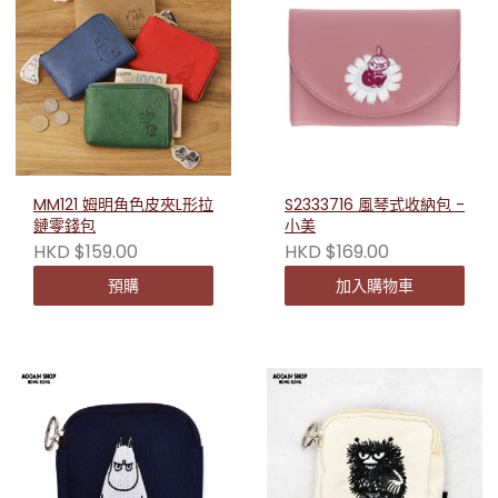
MM121 姆明角色皮夾L形拉
S2333716 風琴式收納包 -
鏈零錢包
小美
HKD $159.00
HKD $169.00
預購
加入購物車