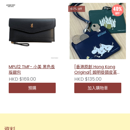
40% off
MPU12 TMF- 小美 黑色長
[香港原創 Hong Kong
版銀包
Original] 姆明掛頸皮革卡
套
HKD $169.00
HKD $135.00
預購
加入購物車
資料