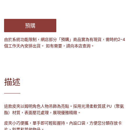
預購
由於系統功能限制，網店部分「預購」商品實為有現貨，需時約2-4
個工作天內安排出貨。 如有需要，請向本店查詢。
描述
這款皮夾以姆明角色人物吊飾為亮點。採用光滑柔軟質感 PU（聚氨
酯）材質，表面壓花處理，展現優雅精緻。
皮夾小巧便攜，單手即可輕鬆握持。內設口袋，方便您分類存放卡
片、鈔票和其他物品。