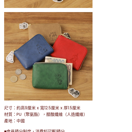
尺寸：約高9厘米 x 寬12.5厘米 x 厚1.5厘米
材質：PU（聚氨酯），醋酸纖維（人造纖維）
產地：中國
■會員積分制度，消費$1可獲1積分