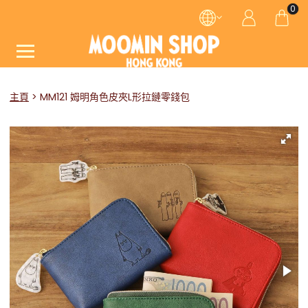
0
主頁
MM121 姆明角色皮夾L形拉鏈零錢包