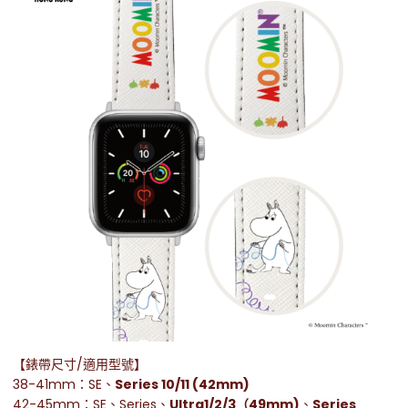
【錶帶尺寸/適用型號】
38-41mm：SE、
Series 10/11 (42mm)
42-45mm：SE、Series、
U
ltra1/2/3（49mm)
、
Series