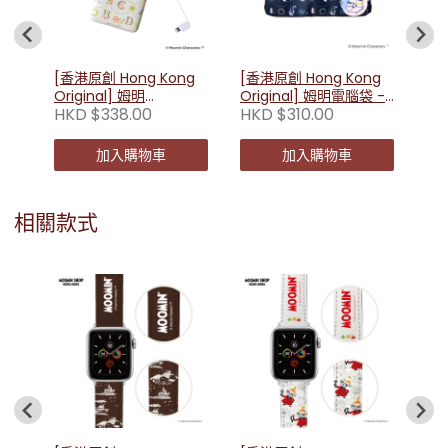
[香港原創 Hong Kong
[香港原創 Hong Kong
Original] 姆明
Original] 姆明電腦袋 -
HKD $338.00
HKD $310.00
10000mAh便攜充電器
藍黑色(姆明) 230108
230030
加入購物車
加入購物車
相關款式
g
[香
afe
Or
HK
W
星