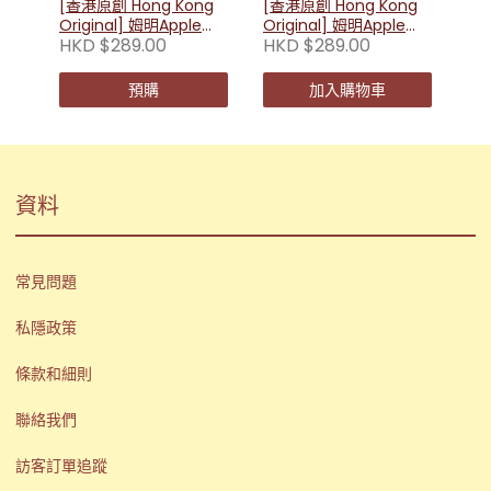
[香港原創 Hong Kong
[香港原創 Hong Kong
Original] 姆明Apple
Original] 姆明Apple
HKD $289.00
HKD $289.00
Watch替換錶帶- 棕色
Watch替換錶帶- 小美
款
預購
加入購物車
資料
常見問題
私隱政策
條款和細則
聯絡我們
訪客訂單追蹤