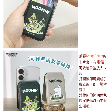
MagSafe
兼容
的
兩個
卡片套，有
可收納位置
放入卡
片
打開後即可變成手
機支架，即可騰空
雙手
讓休閒的姆明角色
圖案陪你渡過美好
生活吧！