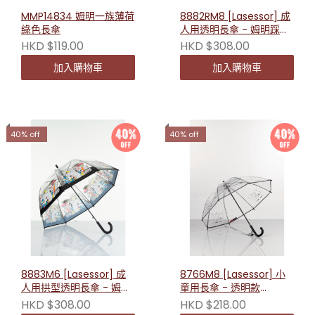
MMP14834 姆明一族薄荷
8882RM8 [Lasessor] 成
綠色長傘
人用透明長傘 - 姆明踩高
蹺 6430011592821
HKD $119.00
HKD $308.00
加入購物車
加入購物車
40% off
40% off
8883M6 [Lasessor] 成
8766M8 [Lasessor] 小
人用拱型透明長傘 - 姆明
童用長傘 - 透明款
漫畫 8106336250002
6430011592760
HKD $308.00
HKD $218.00