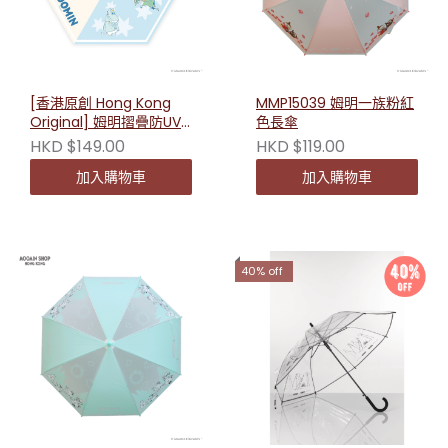
[香港原創 Hong Kong
MMP15039 姆明一族粉紅
Original] 姆明摺疊防UV
色長傘
雨傘 233017
HKD $149.00
HKD $119.00
加入購物車
加入購物車
40% off