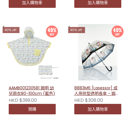
加入購物車
加入購物車
40% off
40% off
AAMB001230581 姆明 幼
8883M6 [Lasessor] 成
兒雨衣80-100cm (藍色)
人用拱型透明長傘 - 姆明
漫畫 8106336250002
HKD $399.00
HKD $308.00
預購
加入購物車