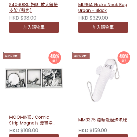
S4060180 姆明 放大鏡帶
MUR6A Groke Neck Bag
支架 (藍色)
Urban - Black
HKD $98.00
HKD $329.00
加入購物車
加入購物車
40% off
40% off
MOOMIN10J Comic
MM3375 樹精洗澡泡泡球
Strip Magnets 漫畫場景
磁鐵貼
HKD $108.00
HKD $159.00