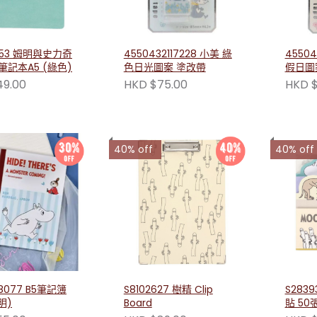
653 姆明與史力奇
4550432117228 小美 綠
45504
2孔活頁筆記本A5 (綠色)
色日光圖案 塗改帶
假日圖
49.00
HKD $75.00
HKD $
40% off
40% off
08077 B5筆記簿
S8102627 樹精 Clip
S283
明)
Board
貼 50