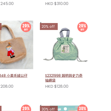
白色(小美) 230115
245.00
HKD $310.00
20% off
348 小美毛絨公仔
S2321998 姆明與史力奇
抽繩袋
208.00
HKD $128.00
30% off