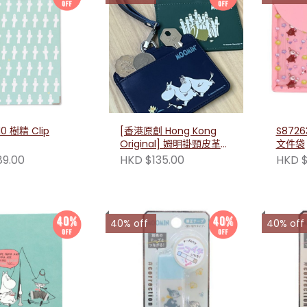
10 樹精 Clip
[香港原創 Hong Kong
S8726
Original] 姆明掛頸皮革卡
文件袋
套
89.00
HKD $135.00
HKD $
40% off
40% off