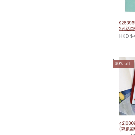
S2639
HKD $
30% off
42100
(奔跑姆