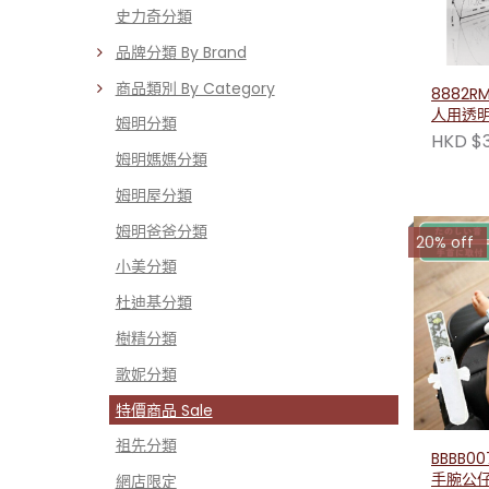
史力奇分類
品牌分類 By Brand
商品類別 By Category
8882RM
人用透明
姆明分類
蹺 6430
HKD $
姆明媽媽分類
姆明屋分類
姆明爸爸分類
20% off
小美分類
杜迪基分類
樹精分類
歌妮分類
特價商品 Sale
祖先分類
BBBB0075 Moomi
手腕公
網店限定