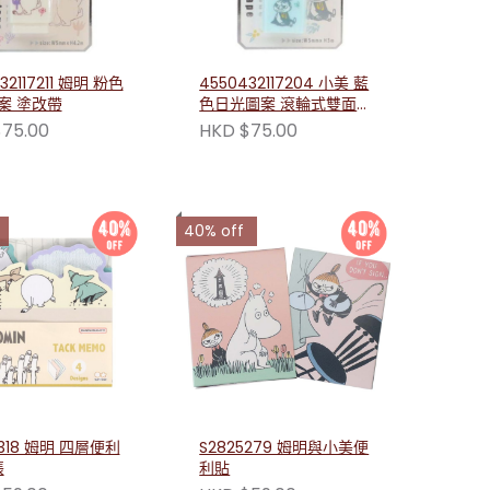
32117211 姆明 粉色
4550432117204 小美 藍
案 塗改帶
色日光圖案 滾輪式雙面膠
帶
75.00
HKD $75.00
40% off
9318 姆明 四層便利
S2825279 姆明與小美便
張
利貼