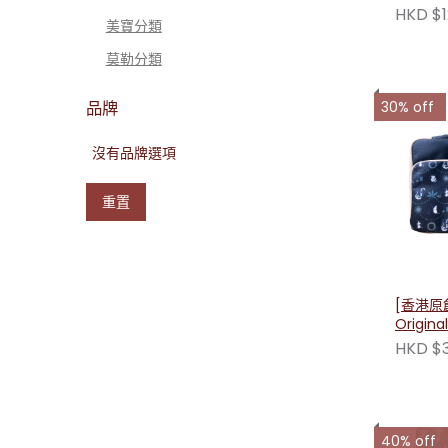
HKD $1
美寶分類
莫勒分類
品牌
30% off
沒有品牌選項
重置
[香港原創
Origin
黑色(姆明
HKD $3
40% off