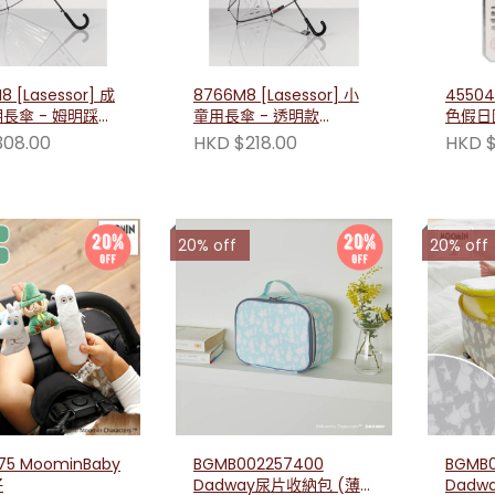
8 [Lasessor] 成
8766M8 [Lasessor] 小
45504
長傘 - 姆明踩高
童用長傘 - 透明款
色假日
011592821
6430011592760
帶
308.00
HKD $218.00
HKD $
20% off
20% off
nBaby
BGMB002257400
BGMB0
仔
Dadway尿片收納包 (薄
Dadw