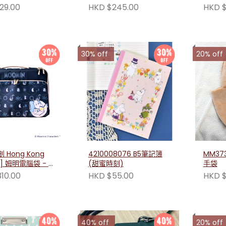
荷藍色)
色)
29.00
HKD $245.00
HKD $
30% off
20% off
 Hong Kong
4210008076 B5筆記簿
MM37
al] 姆明電腦袋 - 藍
(甜蜜時刻)
手袋
) 230108
10.00
HKD $55.00
HKD $
40% off
20% off