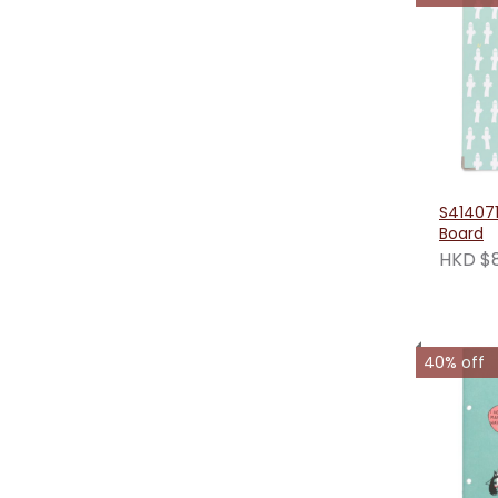
S41407
Board
HKD $
40% off