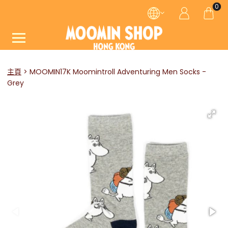
0
主頁
MOOMIN17K Moomintroll Adventuring Men Socks -
Grey