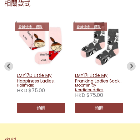
相關款式
會員優惠：襪款買4送1
會員優惠：襪款買4送1
會員
tro
LMY
Lad
Mo
Nor
HK
LMY17D Little My
LMY17I Little My
Happiness Ladies
Pranking Ladies Socks
Hallmark
Moomin by
Socks - Pink
- Grey
HKD $75.00
Nordicbuddies
HKD $75.00
預購
預購