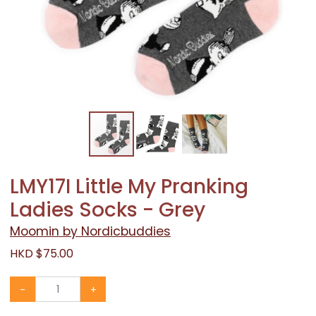
LMY17I Little My Pranking
Ladies Socks - Grey
Moomin by Nordicbuddies
HKD $75.00
-
+