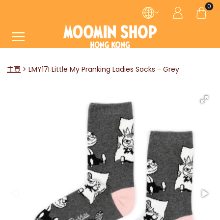
0
主頁
LMY17I Little My Pranking Ladies Socks - Grey