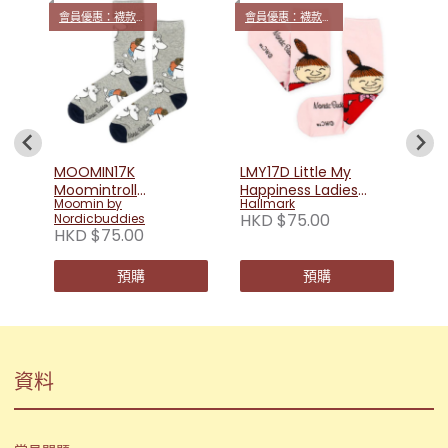
會員優惠：襪款買4送1
會員優惠：襪款買4送1
會員
tro
LMY
Lad
Mo
Nor
HK
MOOMIN17K
LMY17D Little My
Moomintroll
Happiness Ladies
Moomin by
Hallmark
Adventuring Men
Socks - Pink
HKD $75.00
Nordicbuddies
Socks - Grey
HKD $75.00
預購
預購
資料