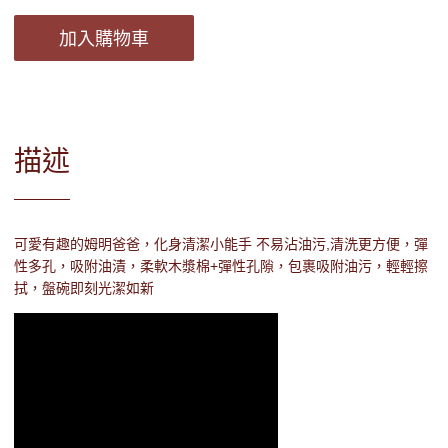
加入購物車
描述
可愛有趣的姆明爸爸，化身清潔小能手 不易沾油污,清洗更方便，彈
性多孔，吸附油漬，柔軟木漿棉+彈性孔隙，包裹吸附油污，輕輕擦
拭，盤碗即刻光潔如新