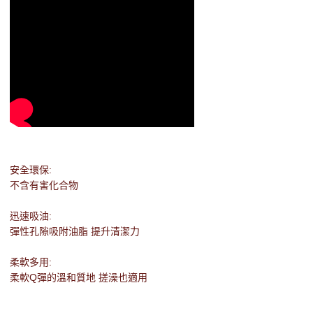
安全環保:
不含有害化合物
迅速吸油:
彈性孔隙吸附油脂 提升清潔力
柔軟多用:
柔軟Q彈的溫和質地 搓澡也適用