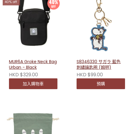
40% off
MUR6A Groke Neck Bag
S8346330 サガラ 藍色
Urban - Black
刺繡鑰匙圈 (姆明)
HKD $329.00
HKD $99.00
加入購物車
預購