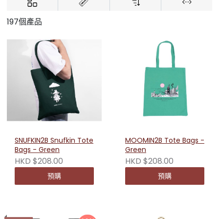
197個產品
SNUFKIN2B Snufkin Tote
MOOMIN2B Tote Bags -
Bags - Green
Green
HKD $208.00
HKD $208.00
預購
預購