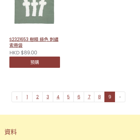
S2321653 樹精 綠色 刺繡
索帶袋
HKD $89.00
預購
‹
1
2
3
4
5
6
7
8
9
›
資料