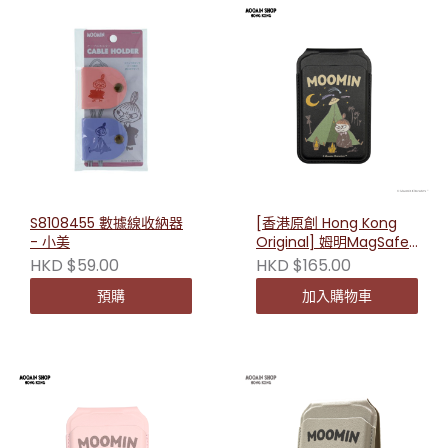
S8108455 數據線收納器
[香港原創 Hong Kong
- 小美
Original] 姆明MagSafe
卡片套 - 小美露營(黑色)
HKD $59.00
HKD $165.00
預購
加入購物車