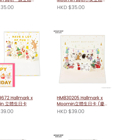
(黃色花拱門)
日卡 (粉紅生日蛋糕)
35.00
HKD $35.00
672 Hallmark x
HM830205 Hallmark x
in 立體生日卡
Moomin立體生日卡 (慶
祝場景款)
39.00
HKD $39.00