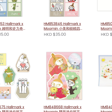
53 Hallmark x
HM853846 Hallmark x
HM8501
in 姆明和史力奇四
Moomin 小美和樹精四格
Moom
貼紙
與樹精
35.00
HKD $35.00
HKD $
75 Hallmark x
HM848668 Hallmark x
HM840
in 雙面迷你留言卡
Moomin 雙面迷你留言卡
Moom