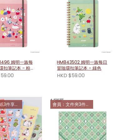
3496 姆明一族每
HM843502 姆明一族每日
環扣筆記本 - 粉紅
冒險環扣筆記本 - 綠色
59.00
HKD $59.00
件享85折
會員：文件夾3件享9折