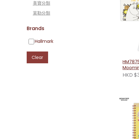
美寶分類
莫勒分類
Brands
Hallmark
Clear
HM7875
Moomi
明歌妮情
HKD $3