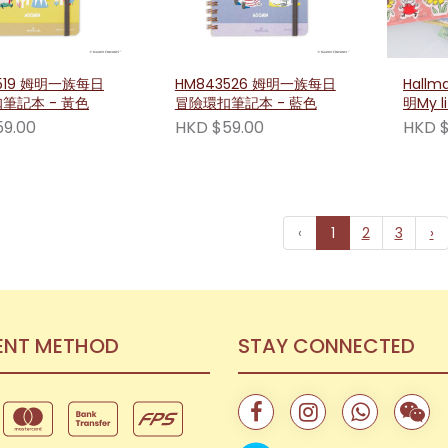
519 姆明一族每日
HM843526 姆明一族每日
Hallm
筆記本 - 黃色
冒險環扣筆記本 - 藍色
明My l
列立體
59.00
HKD $59.00
HKD $
‹
1
2
3
›
ENT METHOD
STAY CONNECTED