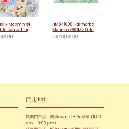
ark x Moomin 姆
HM841836 Hallmark x
ittle something系
Moomin 姆明My little
貼紙
something系列A5透明文
49.00
HKD $69.00
件夾（禮物）
門市地址
觀塘門市店：觀塘apm L1 - 9a號舖 (11:00
am - 9:00 pm)