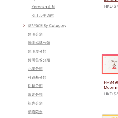
(六款姆
HKD $
Yamaka 山加
タオル美術館
商品類別 By Category
姆明分類
姆明媽媽分類
姆明屋分類
姆明爸爸分類
小美分類
杜迪基分類
HM8496
樹精分類
Moom
壓紋心
HKD $3
歌妮分類
祖先分類
網店限定