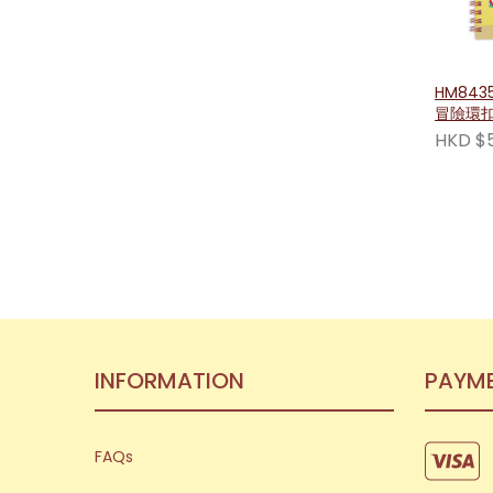
HM843
冒險環扣
HKD $
INFORMATION
PAYM
FAQs