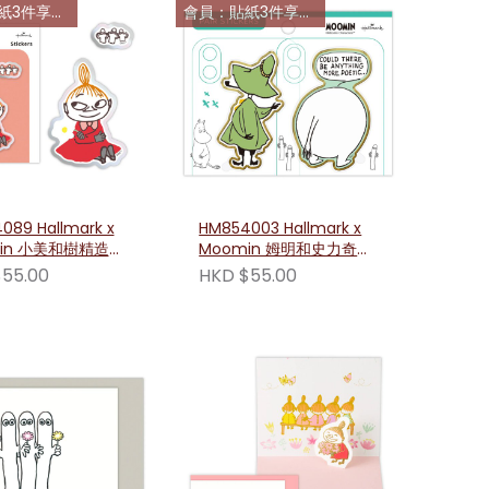
件享85折
會員：貼紙3件享85折
089 Hallmark x
HM854003 Hallmark x
in 小美和樹精造型
Moomin 姆明和史力奇造
紙
型貼紙
55.00
HKD $55.00