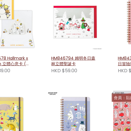
78 Hallmark x
HM846794 姆明冬日森
HM84
n 立體心意卡 (姆
林立體聖誕卡
日冒險
人款)
色
9.00
HKD $59.00
HKD $
會員：貼紙3