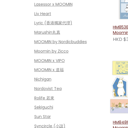
Lasessor x MOOMIN
Liv Heart
Lyric (香港獨家代理)
HM8538
Marushin丸真
Moom
格貼紙
HKD $
MOOMIN by Nordicbuddies
Moomin by Zicco
MOOMIN x VIPO
MOOMIN x 道福
Nichigan
Nordovist Tea
Rolife 若來
Sekiguchi
Sun Star
HM8486
Syncircle (小說)
Moom