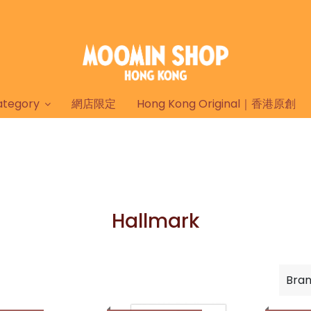
tegory
網店限定
Hong Kong Original｜香港原創
Hallmark
Bra