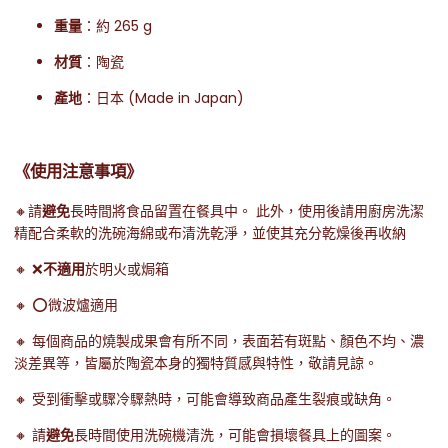
重量
：約
265
g
材質
：陶瓷
產地
：日本 (Made in Japan)
《使用注意事項》
🔸請
避免
長時間將食品留置在餐具中。 此外，使用後請用廚房洗潔
精配合柔軟的洗碗海綿或布清洗乾淨，並使其充分乾燥後再收納
🔸 ❌
不適用
於明火或焗箱
🔸 ⭕微波爐適用
🔸 每個商品的燒製成果會有所不同，表面若有斑點、顏色不均、濃
淡差異等，皆屬於陶瓷本身的獨特質感與特性，敬請見諒。
🔸 受到衝擊或驟冷驟熱時，可能會導致商品產生裂痕或缺角。
🔸 請
避免
長時間使用洗碗機清洗，可能會損壞餐具上的圖案。