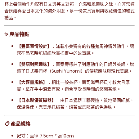
杯上每個動作均配有日文與英文對照，充滿和風趣味之餘，亦非常適
合送給喜愛日本文化的海外朋友，是一份兼具實用與收藏價值的和式
禮品。
✨ 產品特點
【豐富表情設計】
：滿載小美獨有的各種鬼馬神情與動作，讓
您在品茗時能細細欣賞插畫中的故事感。
【雙語對照趣味】
：圖案旁標註了對應動作的日語與英語，增
添了日式壽司杯（Sushi Yunomi）的傳統韻味與現代美感。
【大容量規格】
：相比一般茶杯，壽司湯吞杯尺寸較大且厚
實，拿在手中溫潤有感，適合享受長時間的悠閒茶聚。
【日本製優質磁器】
：由日本瓷器工藝製造，質地堅固細膩，
保溫性佳，完美承托綠茶、焙茶或烏龍茶的色香味。
📋 產品規格
尺寸
：直徑
7.5cm * 高10cm