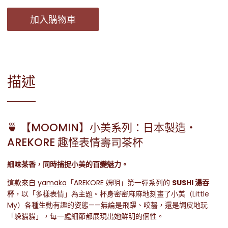
加入購物車
描述
🍵 【MOOMIN】小美系列：日本製造・
AREKORE 趣怪表情壽司茶杯
細味茶香，同時捕捉小美的百變魅力。
這款來自
yamaka
「AREKORE 姆明」第一彈系列的
SUSHI 湯吞
杯
，以「多樣表情」為主題。杯身密密麻麻地刻畫了小美（Little
My）各種生動有趣的姿態——無論是飛躍、咬齧，還是調皮地玩
「躲貓貓」，每一處細節都展現出她鮮明的個性。