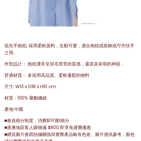
祖先手抱枕, 採用柔軟面料，生動可愛，適合抱枕或裝飾或可作扶手
之用。
外型設計： 抱枕通常呈現毛茸茸的質感，還原其呆萌的神韻，
舒適材質： 多採用高品質、柔軟蓬鬆的物料
尺寸: W13 x D18 x H10 cm
材質：100% 聚酯纖維
產地:中國
■會員積分制度，消費$1可獲1積分
■港澳地區客人購物滿 $800 即享免運費優惠
■網頁圖片會因拍攝關係與實際產品略有色差。圖片僅供參考，顏色