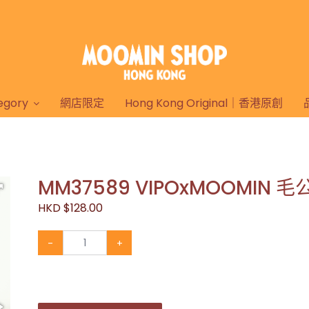
gory
網店限定
Hong Kong Original｜香港原創
MM37589 VIPOxMOOMIN
HKD $128.00
-
+