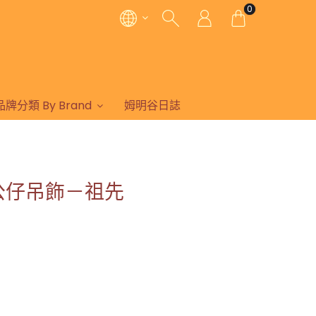
0
品牌分類 By Brand
姆明谷日誌
 毛公仔吊飾－祖先