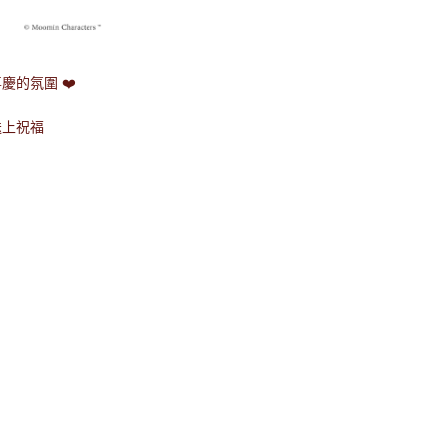
的氛圍 ❤️
送上祝福