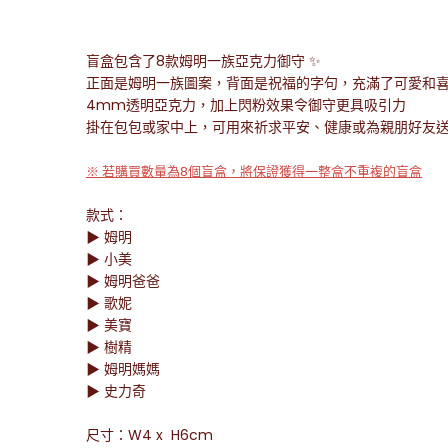
盲盒包含了8款姆明一族亞克力御守 ✨
正面是姆明一族圖案，背面是祝福的字句，充滿了可愛和喜慶
4mm透明亞克力，加上閃粉效果令御守更具吸引力
掛在包包或家中上，可用來祈求平安、健康或為親朋好友
※
若購買數量為8個盲盒，將保證獲得一整盒不重複的盲盒
款式：
▶ 姆明
▶ 小美
▶ 姆明爸爸
▶ 歌妮
▶ 美寶
▶ 樹精
▶ 姆明媽媽
▶ 史力奇
尺寸：W4 x H6cm