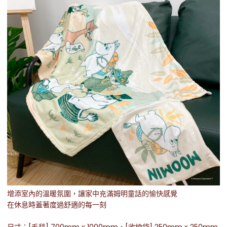
增添室內的溫暖氛圍，讓家中充滿姆明童話的愉快感覺
在休息時蓋著度過舒適的每一刻
尺寸：[毛毯] 700mm x 1000mm，[收納袋] 250mm x 250mm