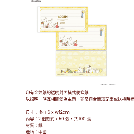
印有金箔紙的透明封面橫式便條紙
以姆明一族互相關愛為主題，非常適合簡短記事或送禮時
尺寸： 約 H6 x W12cm
內容：2 個款式 x 50 張，共 100 張
材質：紙
產地：中國