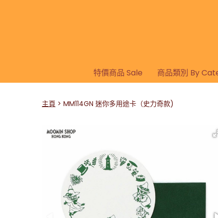
特價商品 Sale
商品類別 By Cate
主頁
MM114GN 迷你多用途卡（史力奇款)