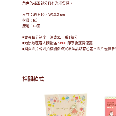
角色的插圖部分具有光澤質感。
尺寸：約 H10 x W13.2 cm
材質：紙
產地：中國
■會員積分制度，消費$1可獲1積分
■港澳地區客人購物滿
$800
即享免運費優惠
■網頁圖片會因拍攝關係與實際產品略有色差。圖片僅供參
相關款式
信片(Wish)