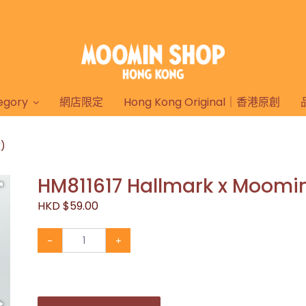
gory
網店限定
Hong Kong Original｜香港原創
)
HM811617 Hallmark x Mo
HKD $59.00
-
+