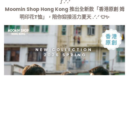
了.ᐟ.ᐟ
Moomin Shop Hong Kong 推出全新款「香港原創 姆
明印花T恤」，陪你迎接活力夏天 .ᐟ.ᐟ 👕✨