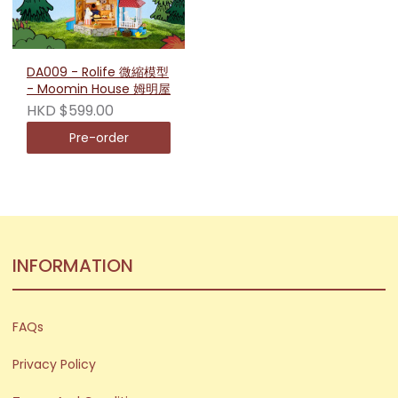
DA009 - Rolife 微縮模型
- Moomin House 姆明屋
HKD $599.00
Pre-order
INFORMATION
FAQs
Privacy Policy