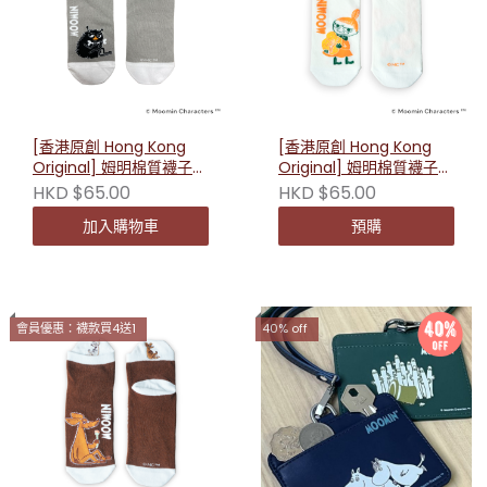
[香港原創 Hong Kong
[香港原創 Hong Kong
Original] 姆明棉質襪子-
Original] 姆明棉質襪子-
短款(史丁奇) 230214
短款(小美) 230238
HKD $65.00
HKD $65.00
加入購物車
預購
會員優惠：襪款買4送1
40% off