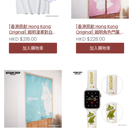
[香港原創 Hong Kong
[香港原創 Hong Kong
Original] 姆明漫畫對白短
Original] 姆明角色門簾 -
袖T恤（白色）
小美（附伸縮桿）
HKD $218.00
HKD $228.00
230597
加入購物車
加入購物車