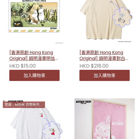
[香港原創 Hong Kong
[香港原創 Hong Kong
Original] 姆明漫畫明信片
Original] 姆明漫畫對白短
（露營生活）230627
袖T恤（米色）
HKD $15.00
HKD $218.00
加入購物車
加入購物車
會員：MSHK 衣物系列 2件9折