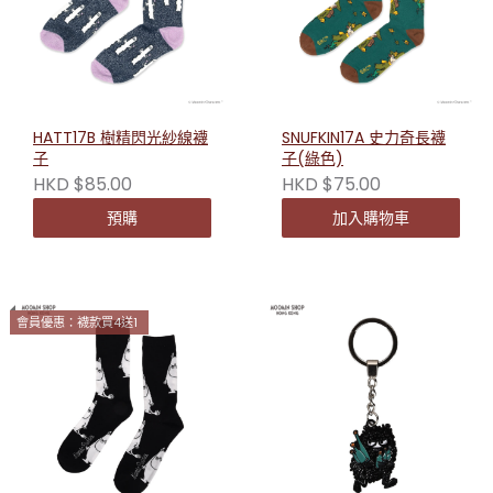
HATT17B 樹精閃光紗線襪
SNUFKIN17A 史力奇長襪
子
子(綠色)
HKD $85.00
HKD $75.00
預購
加入購物車
會員優惠：襪款買4送1