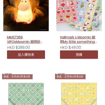
MM37369
Hallmark x Moomin 姆
VIPOxMoomin 姆明矽膠
明My little something系
夜燈 20cm
列立體貼紙
HKD $289.00
HKD $49.00
加入購物車
預購
會員：文件夾3件享9折
會員：文件夾3件享9折