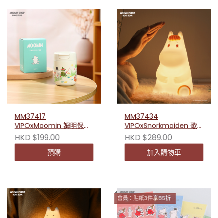
MM37417
MM37434
VIPOxMoomin 姆明保溫
VIPOxSnorkmaiden 歌
杯(悠悠假日) 320ml
妮矽膠夜燈 20cm
HKD $199.00
HKD $289.00
預購
加入購物車
會員：貼紙3件享85折